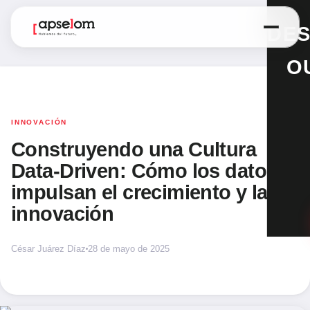
DES
O
INNOVACIÓN
Construyendo una Cultura
Data-Driven: Cómo los datos
impulsan el crecimiento y la
innovación
César Juárez Díaz
28 de mayo de 2025