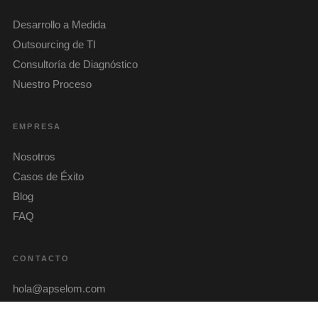
Desarrollo a Medida
Outsourcing de TI
Consultoría de Diagnóstico
Nuestro Proceso
EMPRESA
Nosotros
Casos de Éxito
Blog
FAQ
CONTACTO
hola@apselom.com
WhatsApp